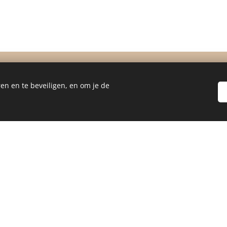
en en te beveiligen, en om je de
A FAVOURITE BRAND
HAVING A SOULMAT