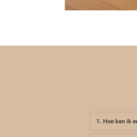
1. Hoe kan ik e
Het merk 3'Belles i