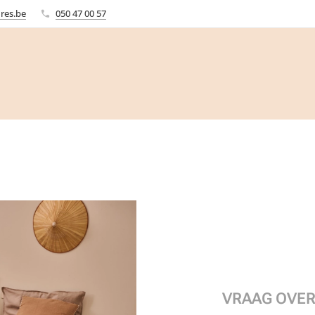
res.be
050 47 00 57
VRAAG OVER