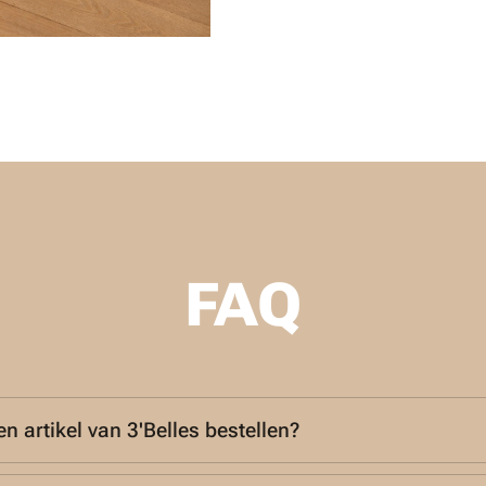
FAQ
en artikel van 3'Belles bestellen?
s uitsluitend te verkrijgen in de PARIS LONDRES winkels en op de 